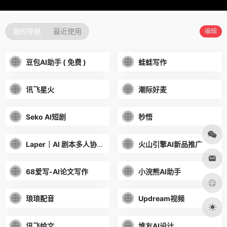
我的导航
最近使用
编辑
豆包AI助手 ( 免费 )
蛙蛙写作
讯飞星火
潮际好麦
Seko AI短剧
秒悟
Laper｜AI 剧本多人协作平台
火山引擎AI新品推广
68爱写-AI论文写作
小浣熊AI助手
琅琅配音
Updream视频
讯飞绘文
堆友AI设计