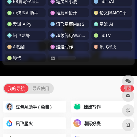
68爱写-AI论文写作
笔灵AI小说
LiblibAI
小浣熊AI助手
堆友AI设计
论文降AIGC率
爱派 AiPy
讯飞星辰MaaS
星流 AI
讯飞龙虾
超级简历WonderCV
LibTV
AI短剧
蛙蛙写作
讯飞星火
秒悟
我的导航
最近使用
编辑
豆包AI助手 ( 免费 )
蛙蛙写作
讯飞星火
潮际好麦