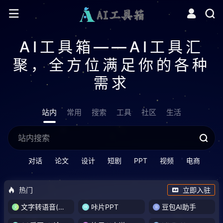
AI工具箱——AI工具汇
聚，全方位满足你的各种
需求
站内
常用
搜索
工具
社区
生活
对话
论文
设计
短剧
PPT
视频
电商
热门
立即入驻
文字转语音(琅琅配音)
咔片PPT
豆包AI助手