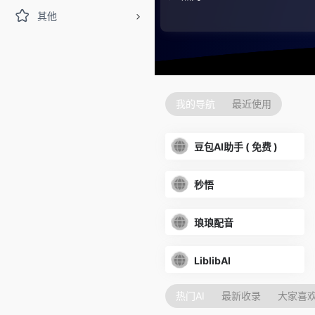
其他
文字转语音(琅琅配音)
LiblibAI
讯飞星辰MaaS
AI短剧
我的导航
最近使用
豆包AI助手 ( 免费 )
秒悟
琅琅配音