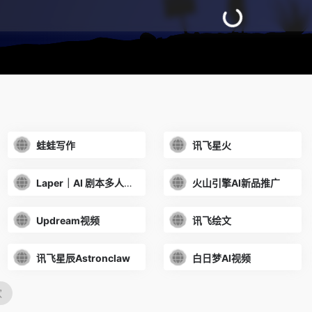
咔片PPT
豆包AI助手
小浣熊AI助手
堆友AI设计
星流 AI
讯飞龙虾
蛙蛙写作
讯飞星火
蛙蛙写作
讯飞星火
Laper｜AI 剧本多人协作平台
火山引擎AI新品推广
Updream视频
讯飞绘文