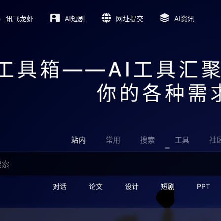
讯飞龙虾
AI短剧
网址提交
AI资讯
I工具箱——AI工具汇
你的各种需
站内
常用
搜索
工具
社
对话
论文
设计
短剧
PPT