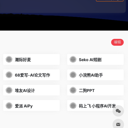
68爱写-AI论文写作
笔灵AI小说
论文降AIGC率
爱派 AiPy
超级简历WonderCV
LibTV
秒悟
编辑
潮际好麦
Seko AI短剧
68爱写-AI论文写作
小浣熊AI助手
堆友AI设计
二狗PPT