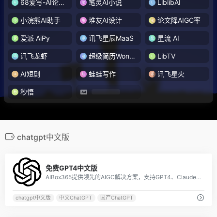
68爱写-AI论文写作
笔灵AI小说
LiblibAI
小浣熊AI助手
堆友AI设计
论文降AIGC率
爱派 AiPy
讯飞星辰MaaS
星流 AI
讯飞龙虾
超级简历WonderCV
LibTV
AI短剧
蛙蛙写作
讯飞星火
秒悟
chatgpt中文版
1
免费GPT4中文版
AIBox365提供领先的AIGC解决方案，支持GPT4、Claude3、Gemini1.5、Midjourney等国内外大模型。
chatgpt中文版
中文ChatGPT
国产ChatGPT