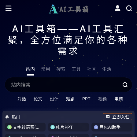
AI工具箱——AI工具汇
聚，全方位满足你的各种
需求
站内
常用
搜索
工具
社区
生活
对话
论文
设计
短剧
PPT
视频
电商
热门
立即入驻
文字转语音(琅琅配音)
咔片PPT
豆包AI助手