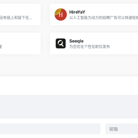
HireYaY
使AI-native工作流自动化，没有链上和链下任务和事务的代码
Seeqle
理
为您优化个性化职位发布