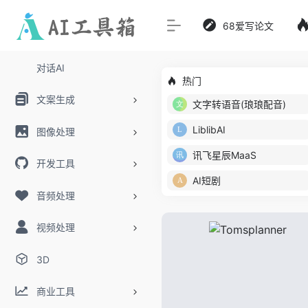
68爱写论文
对话AI
热门
文案生成
文字转语音(琅琅配音)
LiblibAI
图像处理
讯飞星辰MaaS
开发工具
AI短剧
音频处理
视频处理
3D
商业工具