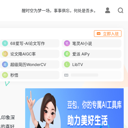
醒时空为梦一场，事事俱忘，何处是吾乡。
立即入驻
68爱写-AI论文写作
笔灵AI小说
论文降AIGC率
爱派 AiPy
超级简历WonderCV
LibTV
秒悟
人印象深
己的喜好