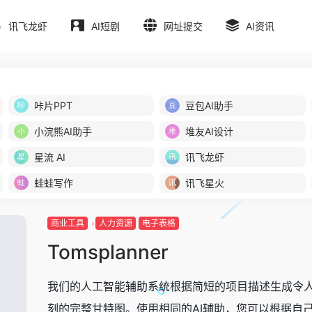
讯飞龙虾
AI短剧
网址提交
AI资讯
咔片PPT
豆包AI助手
小浣熊AI助手
堆友AI设计
星流 AI
讯飞龙虾
蛙蛙写作
讯飞星火
商业工具
人力资源
电子表格
Tomsplanner
我们的人工智能辅助系统根据简短的项目描述生成令
刻的完整甘特图。使用相同的AI辅助，您可以根据自