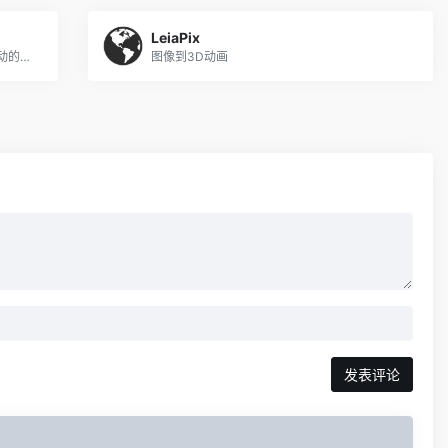
LeiaPix
Gaspard Bruno的Unfake.png是一款AI驱动的工具，可将fake.png图像转换为真实的无背景图像。png文件。
图像到3D动画
发表评论