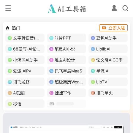
热门
立即入驻
文字转语音(琅琅配音)
咔片PPT
豆包AI助手
68爱写-AI论文写作
笔灵AI小说
LiblibAI
小浣熊AI助手
堆友AI设计
论文降AIGC率
爱派 AiPy
讯飞星辰MaaS
星流 AI
讯飞龙虾
超级简历WonderCV
LibTV
AI短剧
蛙蛙写作
讯飞星火
秒悟