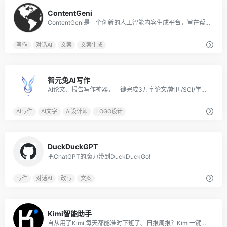
0
ContentGeni
ContentGeni是一个创新的人工智能内容生成平台，旨在帮助企业大规模创建高质量的内容。
写作
对话AI
文案
文案生成
0
智元兔AI写作
AI论文、报告写作神器，一键完成3万字论文/期刊/SCI/学术报告
AI写作
AI文字
AI设计师
LOGO设计
0
DuckDuckGPT
把ChatGPT的魔力带到DuckDuckGo!
写作
对话AI
改写
文案
2
Kimi智能助手
自从用了Kimi,每天都能准时下班了。日报周报？Kimi一键帮你搞定