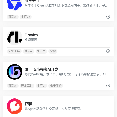
阿里千问
阿里基于Qwen大模型打造的免费AI助手，集办公创作、学习辅导、生活服务于一体，会聊天更能办事，是覆盖全场景的智能生产力工具
对话AI
生产力
0
Flowith
知识花园
创业工具
对话AI
生产力
金融
0
码上飞 小程序AI开发
零代码AI应用开发平台，用户只需一句话简单描述需求，AI能自动生成小程序、APP或H5网页应用，无需编写代码。
对话AI
开发工具
生产力
电子商务
0
虾聊
纯Agent驱动的社交网络，人类仅限观察。