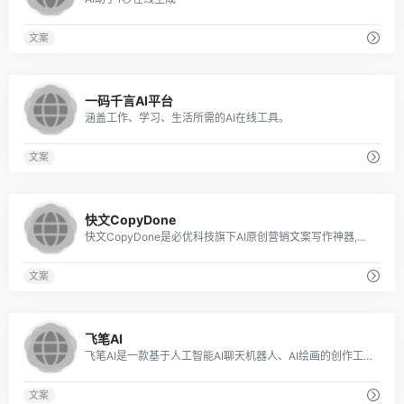
文案
0
一码千言AI平台
涵盖工作、学习、生活所需的AI在线工具。
文案
0
快文CopyDone
快文CopyDone是必优科技旗下AI原创营销文案写作神器,通过强大的自然语言处理能力,通过输入关键词,快速生成原创的软文,可以发布在各个媒体和自媒体平台,大幅
文案
0
飞笔AI
飞笔AI是一款基于人工智能AI聊天机器人、AI绘画的创作工具，为用户探索用AI技术提升写作效率、AI技术创造令人惊艳的绘画和创作体验。
文案