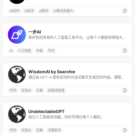
AI创作
AI助手
ai聊天
AI聊天机器人
0
一步AI
革命性的简单的人工智能工具平台，让每个人都能获得强大的人工智能应用我们的专业和用户友好的一步AI服务。
AI
人工智能
作曲
写作
0
WisdomAI by Searchie
通过由 GPT-4 提供支持的对​​话式聊天生成您的内容。课程，会员资格，播客，教练和更多!
写作
对话AI
文案
自媒体助理
0
UndetectableGPT
绕过人工智能探测器，同时写得比每个人都好。
写作
对话AI
文案
文案助手