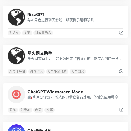
0
RizzGPT
与AI角色进行聊天游戏，以获得乐趣和联系
对话AI
文案
讲故事的人
0
星火网文助手
星火网文助手，一款专为网文作者设计的一站式AI创作平台，您只需要简单输入写作需求，可以是您的灵感或想法，星火网文助手便能迅速生成高质量的小说内容，让您的创作更加高效。提供多个AI辅助写作功能，包括提炼热榜、AI智能拆书、卡文灵感启发、细节描写、润色、续写、扩写等服务，免费使用，简单便捷高效
AI写作平台
AI写小说
AI写小说辅助
AI写网文
0
ChatGPT Widescreen Mode
🤖 利用ChatGPT惊人的力量或增强其用户体验的应用程序
写作
对话AI
改写
文案
0
ChatMindAI