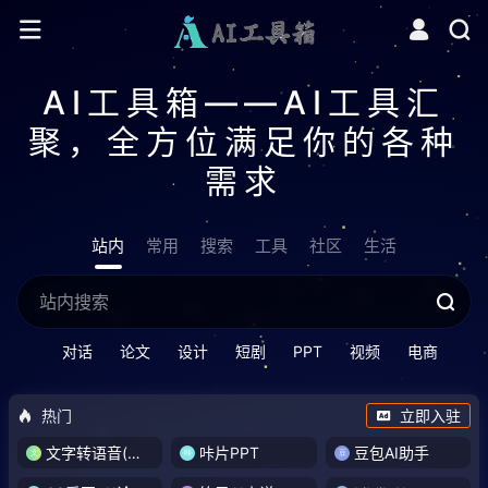
AI工具箱——AI工具汇
聚，全方位满足你的各种
需求
站内
常用
搜索
工具
社区
生活
对话
论文
设计
短剧
PPT
视频
电商
热门
立即入驻
文字转语音(琅琅配音)
咔片PPT
豆包AI助手