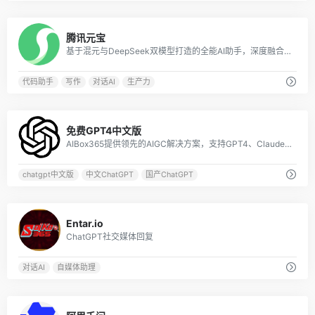
0
腾讯元宝
基于混元与DeepSeek双模型打造的全能AI助手，深度融合微信生态，提供搜索、文档解析、创作等多模态服务，覆盖工作学习生活全场景。
代码助手
写作
对话AI
生产力
1
免费GPT4中文版
AIBox365提供领先的AIGC解决方案，支持GPT4、Claude3、Gemini1.5、Midjourney等国内外大模型。
chatgpt中文版
中文ChatGPT
国产ChatGPT
0
Entar.io
ChatGPT社交媒体回复
对话AI
自媒体助理
0