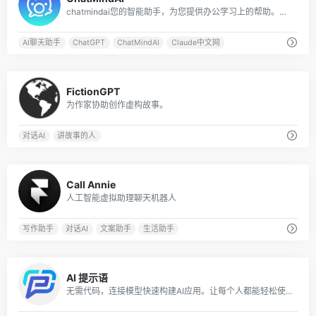
chatmindai您的智能助手，为您提供办公学习上的帮助。我们的AI助手基于GPT大语言模型实现，支持文件输入、语音输入等多模态交互方式，为您解决各种问题。立即尝试，提高60%学习效率！拥有GPT3.5，GPT4.0，Claude，Claude 100k等多种模型，多种角色扮演，更好的UI体验。claude中文网
AI聊天助手
ChatGPT
ChatMindAI
Claude中文网
0
FictionGPT
为作家协助创作虚构故事。
对话AI
讲故事的人
3
Call Annie
人工智能虚拟助理聊天机器人
写作助手
对话AI
文案助手
生活助手
0
AI 提示语
无需代码，连接模型快速构建AI应用。让每个人都能轻松使用 AI，提高 10 倍生产力。