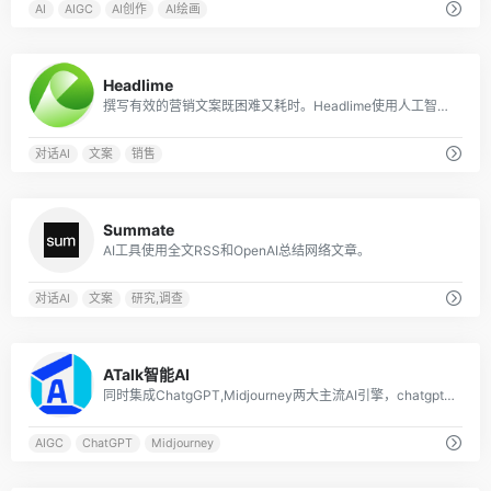
AI
AIGC
AI创作
AI绘画
0
Headlime
撰写有效的营销文案既困难又耗时。Headlime使用人工智能和模板使写作更快、更容易。你将花更少的时间在内容上，而花更多的时间在结果上。
对话AI
文案
销售
0
Summate
AI工具使用全文RSS和OpenAI总结网络文章。
对话AI
文案
研究,调查
0
ATalk智能AI
同时集成ChatgGPT,Midjourney两大主流AI引擎，chatgpt响应速度极快，支持数据分析，Echarts图表展示，mijdourney调用官方接口，实时展示绘图效果
AIGC
ChatGPT
Midjourney