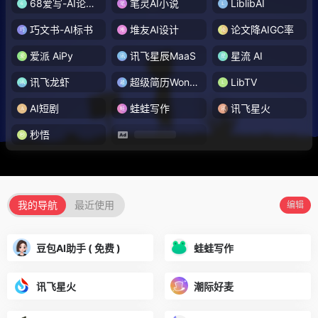
68爱写-AI论文写作
笔灵AI小说
LiblibAI
巧文书-AI标书
堆友AI设计
论文降AIGC率
爱派 AiPy
讯飞星辰MaaS
星流 AI
讯飞龙虾
超级简历WonderCV
LibTV
AI短剧
蛙蛙写作
讯飞星火
秒悟
我的导航
最近使用
编辑
豆包AI助手 ( 免费 )
蛙蛙写作
讯飞星火
潮际好麦