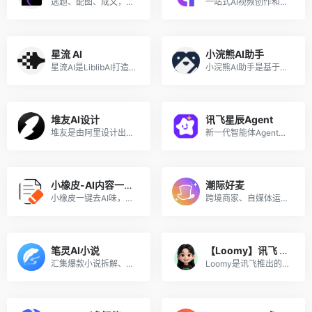
选题、配图、成文，一站式创作，让内容运营更高效
一站式AI视频创作和3D数字人生成平台
星流 AI
小浣熊AI助手
星流AI是LiblibAI打造的一站式多模态AI设计Agent，深度优化中文语境，支持图/视频/3D/音频全链路创作与精细化编辑，低门槛实现专业级创意产出。
小浣熊AI助手是基于商汤自研大语言模型的智能助手，包含代码助手、办公助手，满足用户代码编写、数据分析、编程学习等各类需求。
堆友AI设计
讯飞星辰Agent
堆友是由阿里设计出品的AI绘画+电商神器，堪称零门槛上手的Midjourney国产平替，在线可体验专业AI绘画工具及上千款AI风格模型和近万个免费可商用的3D素材，是“适合中国宝宝体质”的AI神器。堆友已汇聚超50万AI创作者、设计师，平台日均生成10万张AI作品，并承办多类专业设计赛事活动，成为国内领先的AI设计平台。
新一代智能体Agent开发平台，助力开发者快速搭建生产级智能体
小橡皮-AI内容一键变人味
潮际好麦
小橡皮一键去AI味，将机器味重的内容改得更有活人感，防止因为 AI 内容被平台打上 AI 标签，以及限流。发布前检测敏感表达与违禁词，减少内容违规和限流风险发布。
跨境商家、自媒体运营专用，一键制作电商海报商品图，蓝海赛道极易获客~
笔灵AI小说
【Loomy】讯飞 AI 办公智能体
汇集爆款小说拆解、小说大纲一键生成、200+小说生成器、总结网文大神写作公式、精选小说资料库。
Loomy是讯飞推出的桌面级AI助理，安装即用，适用自媒体、办公、日程等场景，能学习你的工作习惯，越用越懂你。