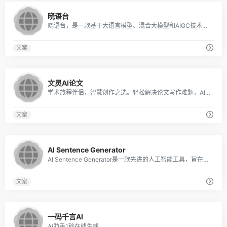
0
晓语台
晓语台，是一款基于大语言模型、混合大模型和AIGC技术研发的智能创作平台。创作能力主要围绕营销文本的AI创作，覆盖了行业、平台、职业等不同场景500余款创作主题
文案
0
文灵AI论文
学术旅程伴侣，智慧创作之选。轻松解决论文写作难题，AI论文助您一键完成，仅需一杯咖啡时间，即可轻松问鼎学术*！
文案
0
AI Sentence Generator
AI Sentence Generator是一款先进的人工智能工具，旨在为各种内容需求生成个性化的句子，包括但不限于博客、社交媒体帖子和专业电子邮件。
文案
0
一码千言AI
Ai助手1秒在线生成