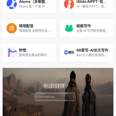
Atoms（多智能体无代码开发平台）
iSlide AIPPT-免费体验
Atoms 是一个由 AI 驱动的开...
AI一键设计PPT，支持输入主题、导入文件、上传模板生成PPT。
琅琅配音
蛙蛙写作
琅琅配音 全网性价比遥遥领先的配音平台
全能 AI 写作助手蛙蛙写作，主推 AI写小说、写剧本 和 AI生成漫剧功能，让创作高效又省心。
秒悟
68爱写-AI论文写作
是阿里云推出的零代码AI应用创作平台，无需编程基础，仅靠自然语言描述需求，即可依托多模型协同，分钟级生成含前后端、数据库的完整网页与应用，自动调配云端资源并一键部署上线，适配个人建站、活动页面、简易后台搭建等多元场景，大幅降低应用开发门槛。
800万人都在使用的高质量原创AI论文写作平台，免费生成大纲，可无限改稿，包过查重！