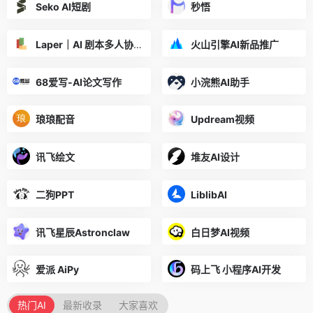
Seko AI短剧
秒悟
Laper｜AI 剧本多人协作平台
火山引擎AI新品推广
68爱写-AI论文写作
小浣熊AI助手
琅琅配音
Updream视频
讯飞绘文
堆友AI设计
二狗PPT
LiblibAI
讯飞星辰Astronclaw
白日梦AI视频
爱派 AiPy
码上飞 小程序AI开发
热门AI
最新收录
大家喜欢