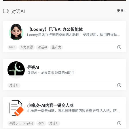
对话AI
更多+
0
【Loomy】讯飞 AI 办公智能体
Loomy是讯飞推出的桌面级AI助理，安装即用，适用自媒体、办公、日程等场景，能学习你的工作习惯，越用越懂你。
PPT
人力资源
对话AI
生产力
0
寻瓷AI
寻瓷AI - 龙泉青瓷领域的AI助手
对话AI
0
小橡皮-AI内容一键变人味
小橡皮一键去AI味，将机器味重的内容改得更有活人感，防止因为 AI 内容被平台打上 AI 标签，以及限流。发布前检测敏感表达与违禁词，减少内容违规和限流风险发布。
AI提示(prompts)
写作
对话AI