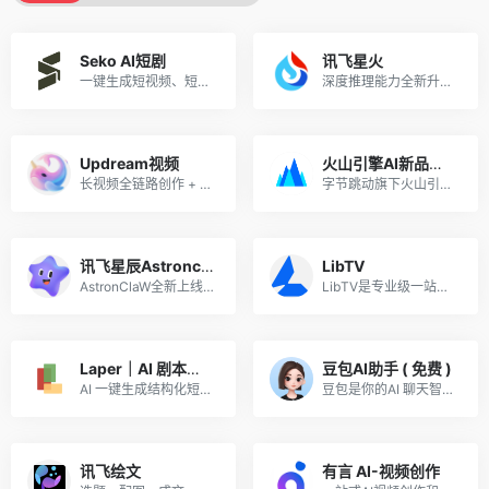
Seko AI短剧
讯飞星火
一键生成短视频、短剧，零基础批量出片，用户注册意愿高，转化稳定！
深度推理能力全新升级，全面对标OpenAI o1
Updream视频
火山引擎AI新品推广
长视频全链路创作 + 节点式无限画布 + AI 智能助手 Agent，一站式整合图文视频大模型，覆盖剧本、分镜、成片全流程，主打中长视频批量自动化创作
字节跳动旗下火山引擎重磅 AI 产品矩阵来袭！火山引擎 ArkClaw智能体、火山方舟Agent Plan、Seedance 2.0 ——三大王牌覆盖开发者、创作者、企业用户。AI 风口正盛，好产品自带流量。
讯飞星辰Astronclaw
LibTV
AstronClaW全新上线，基于OpenClaw核心能力，内置多场景模版开箱即用，安全养虾，就来讯飞星辰
LibTV是专业级一站式 AI 视频创作平台, “无限画布 + 节点工作流”，支持人机协同与 AI Agent 全自动生成，主打高可控、全链路、工业化视频生产。
Laper｜AI 剧本多人协作平台
豆包AI助手 ( 免费 )
AI 一键生成结构化短剧剧本，支持多人协同编辑，创作效率提升 80%，过稿率高适合长期变现
豆包是你的AI 聊天智能对话问答助手
讯飞绘文
有言 AI-视频创作