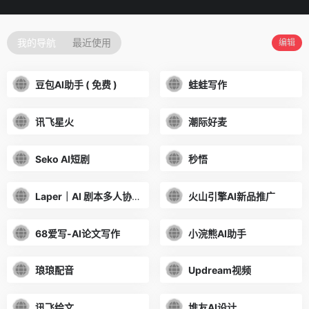
我的导航
最近使用
编辑
豆包AI助手 ( 免费 )
蛙蛙写作
讯飞星火
潮际好麦
Seko AI短剧
秒悟
Laper｜AI 剧本多人协作平台
火山引擎AI新品推广
68爱写-AI论文写作
小浣熊AI助手
琅琅配音
Updream视频
讯飞绘文
堆友AI设计