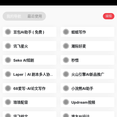
我的导航
最近使用
编辑
豆包AI助手 ( 免费 )
蛙蛙写作
讯飞星火
潮际好麦
Seko AI短剧
秒悟
Laper｜AI 剧本多人协作平台
火山引擎AI新品推广
68爱写-AI论文写作
小浣熊AI助手
琅琅配音
Updream视频
讯飞绘文
堆友AI设计