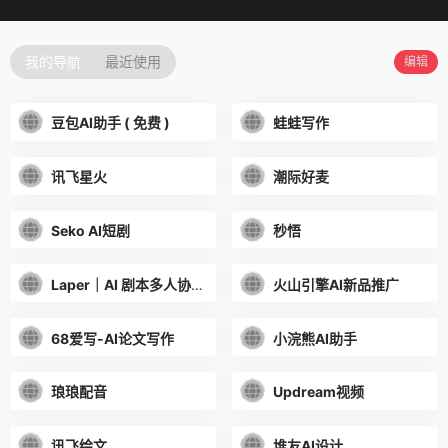
我的导航
最近使用
编辑
豆包AI助手 ( 免费 )
蛙蛙写作
讯飞星火
潮际好麦
Seko AI短剧
秒悟
Laper｜AI 剧本多人协作平台
火山引擎AI新品推广
68爱写-AI论文写作
小浣熊AI助手
琅琅配音
Updream视频
讯飞绘文
堆友AI设计